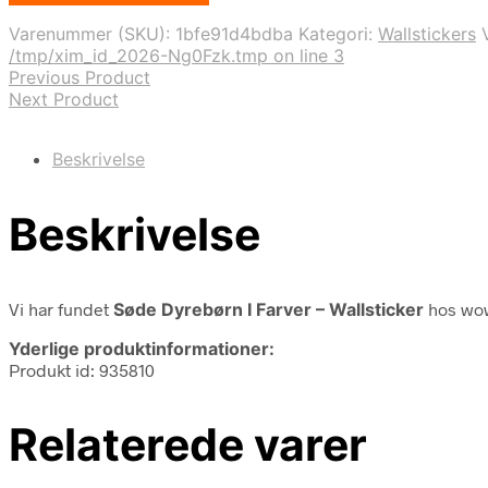
var:
er:
Varenummer (SKU):
1bfe91d4bdba
Kategori:
Wallstickers
399,00 kr..
279,30 kr..
/tmp/xim_id_2026-Ng0Fzk.tmp on line 3
Previous Product
Next Product
Beskrivelse
Beskrivelse
Vi har fundet
Søde Dyrebørn I Farver – Wallsticker
hos wow
Yderlige produktinformationer:
Produkt id: 935810
Relaterede varer