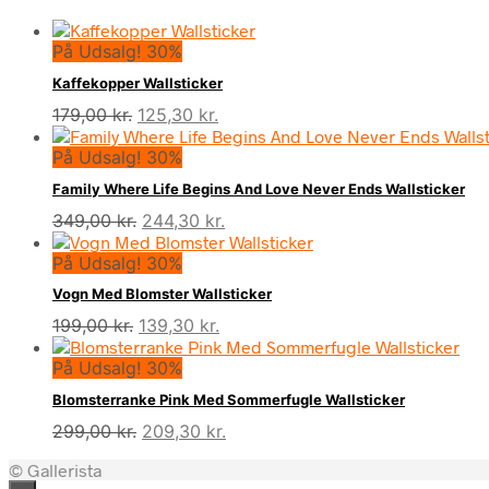
På Udsalg! 30%
Kaffekopper Wallsticker
Den
Den
179,00
kr.
125,30
kr.
oprindelige
aktuelle
På Udsalg! 30%
pris
pris
var:
er:
Family Where Life Begins And Love Never Ends Wallsticker
179,00 kr..
125,30 kr..
Den
Den
349,00
kr.
244,30
kr.
oprindelige
aktuelle
På Udsalg! 30%
pris
pris
var:
er:
Vogn Med Blomster Wallsticker
349,00 kr..
244,30 kr..
Den
Den
199,00
kr.
139,30
kr.
oprindelige
aktuelle
På Udsalg! 30%
pris
pris
var:
er:
Blomsterranke Pink Med Sommerfugle Wallsticker
199,00 kr..
139,30 kr..
Den
Den
299,00
kr.
209,30
kr.
oprindelige
aktuelle
© Gallerista
pris
pris