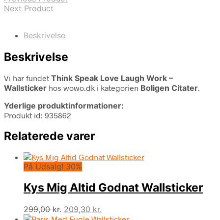
Next Product
Beskrivelse
Beskrivelse
Vi har fundet
Think Speak Love Laugh Work –
Wallsticker
hos wowo.dk i kategorien
Boligen Citater
.
Yderlige produktinformationer:
Produkt id: 935862
Relaterede varer
På Udsalg! 30%
Kys Mig Altid Godnat Wallsticker
Den
Den
299,00
kr.
209,30
kr.
oprindelige
aktuelle