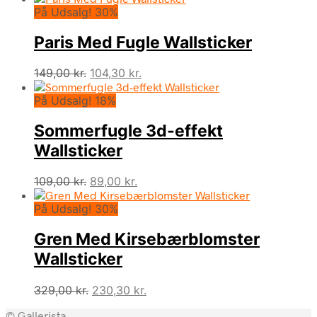
På Udsalg! 30%
pris
pris
var:
er:
Paris Med Fugle Wallsticker
299,00 kr..
209,30 kr..
Den
Den
149,00
kr.
104,30
kr.
oprindelige
aktuelle
På Udsalg! 18%
pris
pris
var:
er:
Sommerfugle 3d-effekt
149,00 kr..
104,30 kr..
Wallsticker
Den
Den
109,00
kr.
89,00
kr.
oprindelige
aktuelle
På Udsalg! 30%
pris
pris
var:
er:
Gren Med Kirsebærblomster
109,00 kr..
89,00 kr..
Wallsticker
Den
Den
329,00
kr.
230,30
kr.
oprindelige
aktuelle
© Gallerista