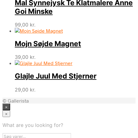
Mal Synnejysk Te Klatmalere Anne
Goi Minske
99,00
kr.
Mojn Søjde Magnet
39,00
kr.
Glajle Juul Med Stjerner
29,00
kr.
© Gallerista
×
×
What are you looking for?