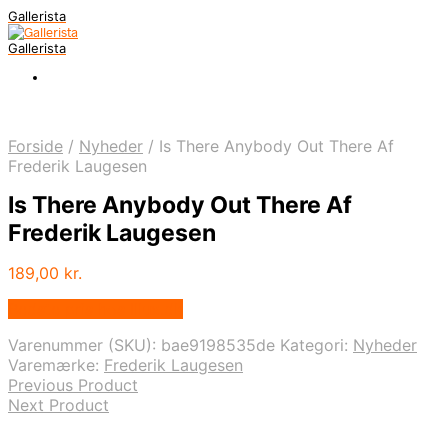
Gallerista
Gallerista
Forside
/
Nyheder
/
Is There Anybody Out There Af
Frederik Laugesen
Is There Anybody Out There Af
Frederik Laugesen
189,00
kr.
Bedste pris hos Illux.dk
Varenummer (SKU):
bae9198535de
Kategori:
Nyheder
Varemærke:
Frederik Laugesen
Previous Product
Next Product