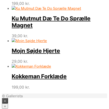
199,00
kr.
Ku Mutmut Dæ Te Do Sprælle
Magnet
39,00
kr.
Mojn Søjde Hjerte
29,00
kr.
Kokkeman Forklæde
199,00
kr.
© Gallerista
×
×