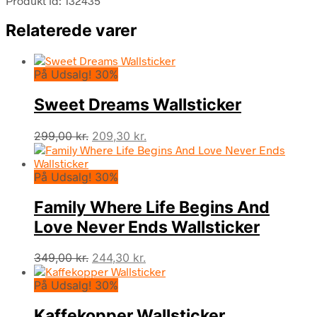
Produkt id: 132435
Relaterede varer
På Udsalg! 30%
Sweet Dreams Wallsticker
Den
Den
299,00
kr.
209,30
kr.
oprindelige
aktuelle
pris
pris
På Udsalg! 30%
var:
er:
299,00 kr..
209,30 kr..
Family Where Life Begins And
Love Never Ends Wallsticker
Den
Den
349,00
kr.
244,30
kr.
oprindelige
aktuelle
På Udsalg! 30%
pris
pris
var:
er:
Kaffekopper Wallsticker
349,00 kr..
244,30 kr..