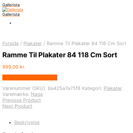
Gallerista
Gallerista
Forside
/
Plakater
/
Ramme Til Plakater 84 118 Cm Sort
Ramme Til Plakater 84 118 Cm Sort
999,00
kr.
Bedste pris hos Naga.dk
Varenummer (SKU):
8a425a7a75f8
Kategori:
Plakater
Varemærke:
Naga
Previous Product
Next Product
Beskrivelse