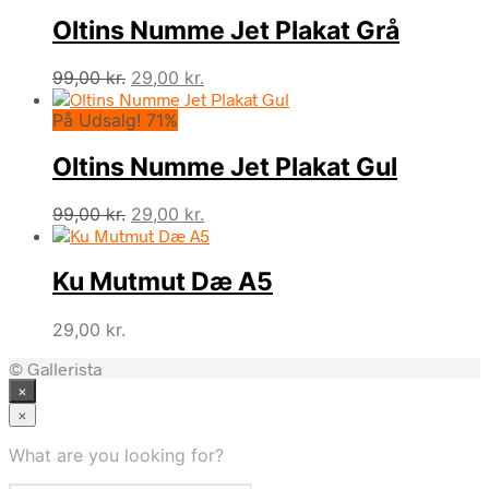
Oltins Numme Jet Plakat Grå
Den
Den
99,00
kr.
29,00
kr.
oprindelige
aktuelle
På Udsalg! 71%
pris
pris
var:
er:
Oltins Numme Jet Plakat Gul
99,00 kr..
29,00 kr..
Den
Den
99,00
kr.
29,00
kr.
oprindelige
aktuelle
pris
pris
Ku Mutmut Dæ A5
var:
er:
99,00 kr..
29,00 kr..
29,00
kr.
© Gallerista
×
×
What are you looking for?