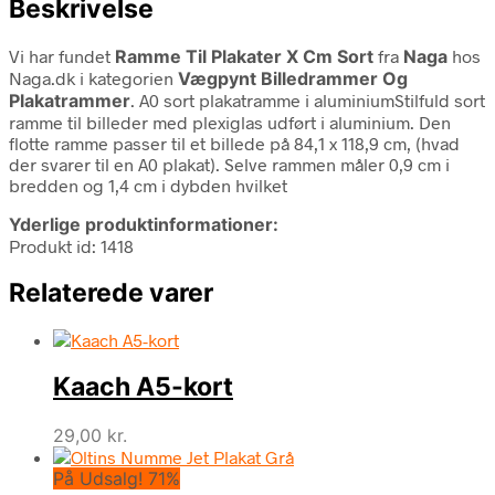
Beskrivelse
Vi har fundet
Ramme Til Plakater X Cm Sort
fra
Naga
hos
Naga.dk i kategorien
Vægpynt Billedrammer Og
Plakatrammer
. A0 sort plakatramme i aluminiumStilfuld sort
ramme til billeder med plexiglas udført i aluminium. Den
flotte ramme passer til et billede på 84,1 x 118,9 cm, (hvad
der svarer til en A0 plakat). Selve rammen måler 0,9 cm i
bredden og 1,4 cm i dybden hvilket
Yderlige produktinformationer:
Produkt id: 1418
Relaterede varer
Kaach A5-kort
29,00
kr.
På Udsalg! 71%