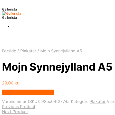
Gallerista
Gallerista
Forside
/
Plakater
/
Mojn Synnejylland A5
Mojn Synnejylland A5
29,00
kr.
Bedste pris hos Mutmut.dk
Varenummer (SKU):
92ec04f2774a
Kategori:
Plakater
Var
Previous Product
Next Product