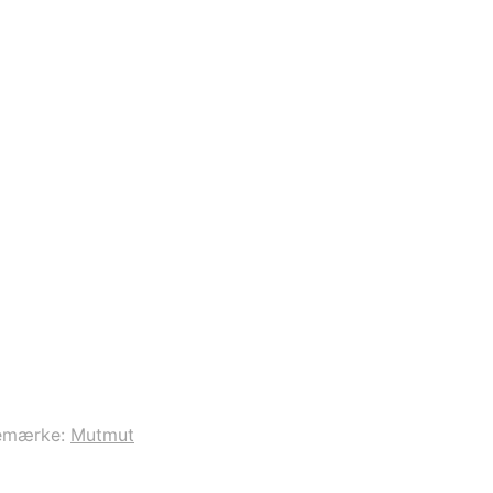
emærke:
Mutmut