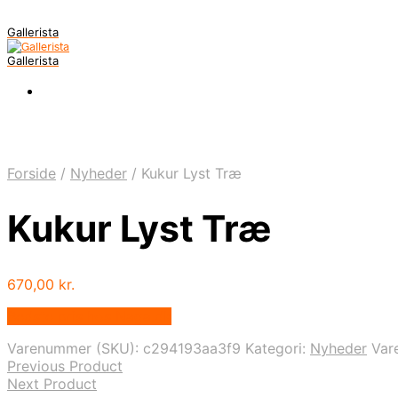
Gallerista
Gallerista
Forside
/
Nyheder
/
Kukur Lyst Træ
Kukur Lyst Træ
670,00
kr.
Bedste pris hos Naga.dk
Varenummer (SKU):
c294193aa3f9
Kategori:
Nyheder
Var
Previous Product
Next Product