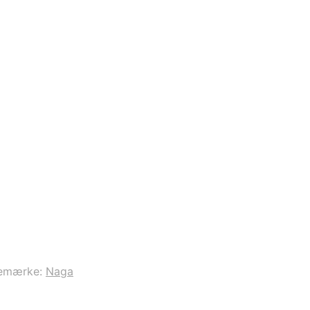
emærke:
Naga