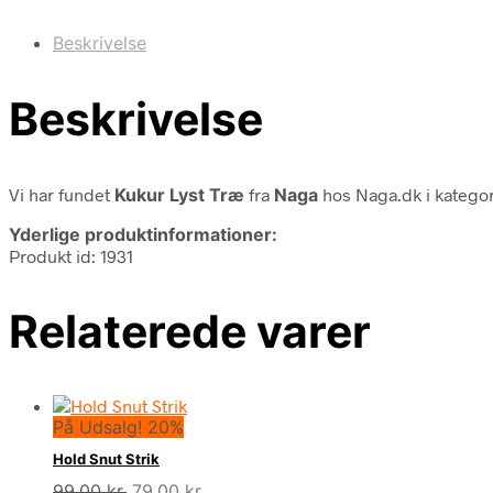
Beskrivelse
Beskrivelse
Vi har fundet
Kukur Lyst Træ
fra
Naga
hos Naga.dk i katego
Yderlige produktinformationer:
Produkt id: 1931
Relaterede varer
På Udsalg! 20%
Hold Snut Strik
Den
Den
99,00
kr.
79,00
kr.