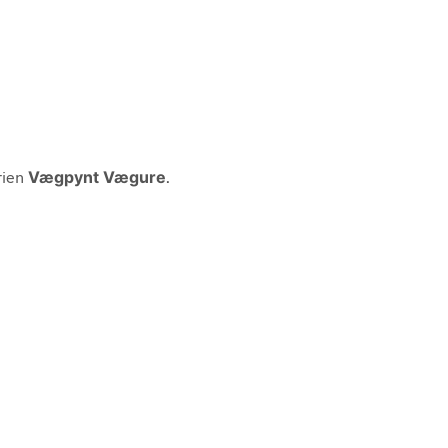
rien
Vægpynt Vægure
.