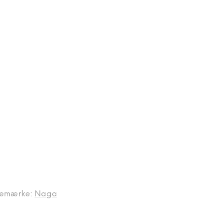
remærke:
Naga