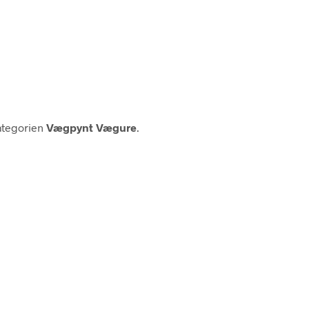
ategorien
Vægpynt Vægure
.