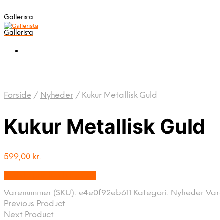
Gallerista
Gallerista
Forside
/
Nyheder
/
Kukur Metallisk Guld
Kukur Metallisk Guld
599,00
kr.
Bedste pris hos Naga.dk
Varenummer (SKU):
e4e0f92eb611
Kategori:
Nyheder
Va
Previous Product
Next Product