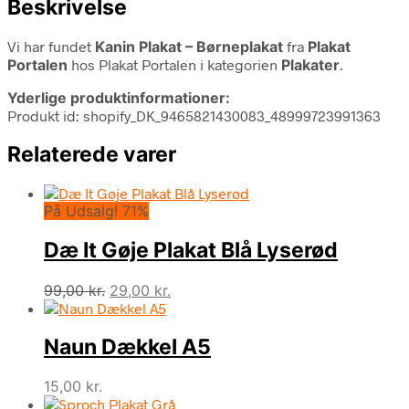
Beskrivelse
Vi har fundet
Kanin Plakat – Børneplakat
fra
Plakat
Portalen
hos Plakat Portalen i kategorien
Plakater
.
Yderlige produktinformationer:
Produkt id: shopify_DK_9465821430083_48999723991363
Relaterede varer
På Udsalg! 71%
Dæ It Gøje Plakat Blå Lyserød
Den
Den
99,00
kr.
29,00
kr.
oprindelige
aktuelle
pris
pris
Naun Dækkel A5
var:
er:
99,00 kr..
29,00 kr..
15,00
kr.