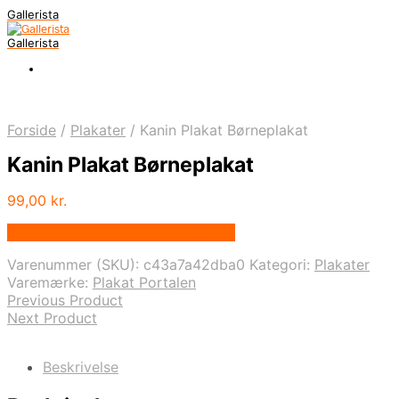
Gallerista
Gallerista
Forside
/
Plakater
/
Kanin Plakat Børneplakat
Kanin Plakat Børneplakat
99,00
kr.
Bedste pris hos Plakatportalen.dk
Varenummer (SKU):
c43a7a42dba0
Kategori:
Plakater
Varemærke:
Plakat Portalen
Previous Product
Next Product
Beskrivelse