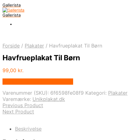
Gallerista
Gallerista
Forside
/
Plakater
/
Havfrueplakat Til Børn
Havfrueplakat Til Børn
99,00
kr.
Bedste pris hos Unikplakat.dk
Varenummer (SKU):
6f6598fe08f9
Kategori:
Plakater
Varemærke:
Unikplakat.dk
Previous Product
Next Product
Beskrivelse