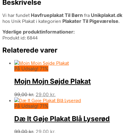
Beskrivelse
Vi har fundet
Havfrueplakat Til Børn
fra
Unikplakat.dk
hos Unik Plakat i kategorien
Plakater Til Pigeværelse
.
Yderlige produktinformationer:
Produkt id: 6844
Relaterede varer
På Udsalg! 71%
Mojn Mojn Søjde Plakat
Den
Den
99,00
kr.
29,00
kr.
oprindelige
aktuelle
På Udsalg! 71%
pris
pris
var:
er:
Dæ It Gøje Plakat Blå Lyserød
99,00 kr..
29,00 kr..
Den
Den
99,00
kr.
29,00
kr.