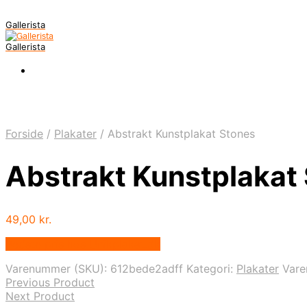
Gallerista
Gallerista
Forside
/
Plakater
/
Abstrakt Kunstplakat Stones
Abstrakt Kunstplakat
49,00
kr.
Bedste pris hos Unikplakat.dk
Varenummer (SKU):
612bede2adff
Kategori:
Plakater
Var
Previous Product
Next Product