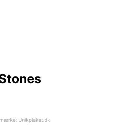
 Stones
emærke:
Unikplakat.dk