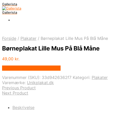
Gallerista
Gallerista
Forside
/
Plakater
/
Børneplakat Lille Mus På Blå Måne
Børneplakat Lille Mus På Blå Måne
49,00
kr.
Bedste pris hos Unikplakat.dk
Varenummer (SKU):
33d9426362f7
Kategori:
Plakater
Varemærke:
Unikplakat.dk
Previous Product
Next Product
Beskrivelse