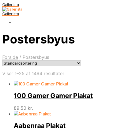
Gallerista
Gallerista
Postersbyus
Forside
/
Postersbyus
Viser 1–25 af 1494 resultater
100 Gamer Gamer Plakat
89,50
kr.
Aabenraa Plakat