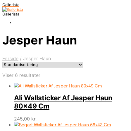
Gallerista
Gallerista
Jesper Haun
Forside
/
Jesper Haun
Viser 6 resultater
Ali Wallsticker Af Jesper Haun
80×49 Cm
245,00
kr.