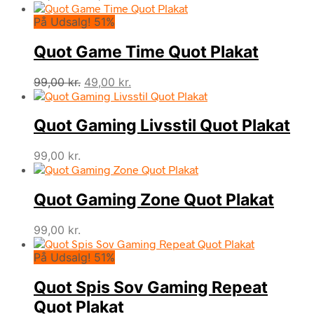
oprindelige
aktuelle
På Udsalg! 51%
pris
pris
var:
er:
Quot Game Time Quot Plakat
99,00 kr..
49,00 kr..
Den
Den
99,00
kr.
49,00
kr.
oprindelige
aktuelle
pris
pris
Quot Gaming Livsstil Quot Plakat
var:
er:
99,00 kr..
49,00 kr..
99,00
kr.
Quot Gaming Zone Quot Plakat
99,00
kr.
På Udsalg! 51%
Quot Spis Sov Gaming Repeat
Quot Plakat