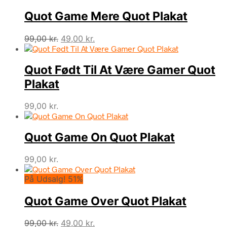
var:
er:
Quot Game Mere Quot Plakat
99,00 kr..
49,00 kr..
Den
Den
99,00
kr.
49,00
kr.
oprindelige
aktuelle
pris
pris
Quot Født Til At Være Gamer Quot
var:
er:
99,00 kr..
49,00 kr..
Plakat
99,00
kr.
Quot Game On Quot Plakat
99,00
kr.
På Udsalg! 51%
Quot Game Over Quot Plakat
Den
Den
99,00
kr.
49,00
kr.