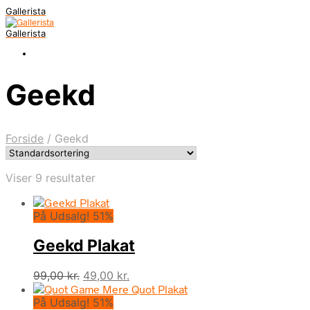
Gallerista
Gallerista
Geekd
Forside
/
Geekd
Viser 9 resultater
På Udsalg! 51%
Geekd Plakat
Den
Den
99,00
kr.
49,00
kr.
oprindelige
aktuelle
På Udsalg! 51%
pris
pris