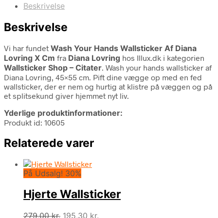
Beskrivelse
Beskrivelse
Vi har fundet
Wash Your Hands Wallsticker Af Diana
Lovring X Cm
fra
Diana Lovring
hos Illux.dk i kategorien
Wallsticker Shop – Citater
. Wash your hands wallsticker af
Diana Lovring, 45×55 cm. Pift dine vægge op med en fed
wallsticker, der er nem og hurtig at klistre på væggen og på
et splitsekund giver hjemmet nyt liv.
Yderlige produktinformationer:
Produkt id: 10605
Relaterede varer
På Udsalg! 30%
Hjerte Wallsticker
Den
Den
279,00
kr.
195,30
kr.