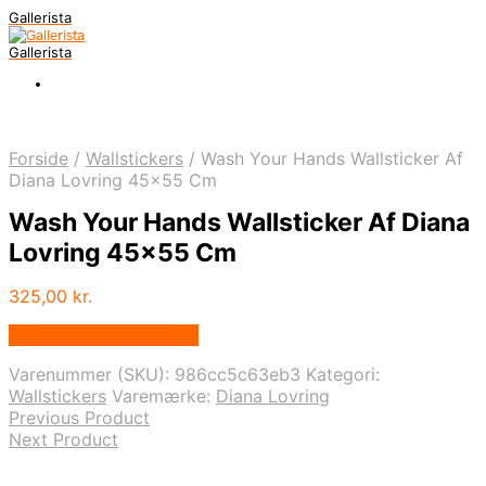
Gallerista
Gallerista
Forside
/
Wallstickers
/
Wash Your Hands Wallsticker Af
Diana Lovring 45×55 Cm
Wash Your Hands Wallsticker Af Diana
Lovring 45×55 Cm
325,00
kr.
Bedste pris hos Illux.dk
Varenummer (SKU):
986cc5c63eb3
Kategori:
Wallstickers
Varemærke:
Diana Lovring
Previous Product
Next Product