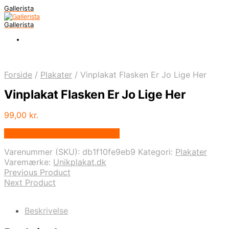
Gallerista
Gallerista
Forside
/
Plakater
/
Vinplakat Flasken Er Jo Lige Her
Vinplakat Flasken Er Jo Lige Her
99,00
kr.
Bedste pris hos Unikplakat.dk
Varenummer (SKU):
db1f10fe9eb9
Kategori:
Plakater
Varemærke:
Unikplakat.dk
Previous Product
Next Product
Beskrivelse