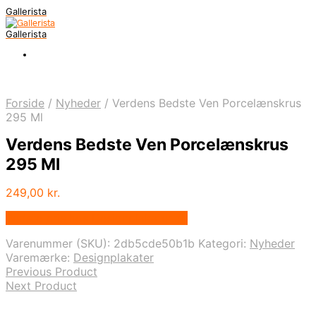
Gallerista
Gallerista
Forside
/
Nyheder
/
Verdens Bedste Ven Porcelænskrus
295 Ml
Verdens Bedste Ven Porcelænskrus
295 Ml
249,00
kr.
Bedste pris hos Designplakater.dk
Varenummer (SKU):
2db5cde50b1b
Kategori:
Nyheder
Varemærke:
Designplakater
Previous Product
Next Product