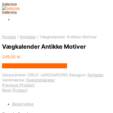
Gallerista
Gallerista
Forside
/
Nyheder
/
Vægkalender Antikke Motiver
Vægkalender Antikke Motiver
249,00
kr.
Bedste pris hos Designplakater.dk
Varenummer (SKU):
cef420ef0395
Kategori:
Nyheder
Varemærke:
Designplakater
Previous Product
Next Product
Beskrivelse