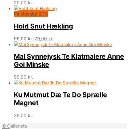
29,00
kr.
På Udsalg! 20%
Hold Snut Hækling
Den
Den
99,00
kr.
79,00
kr.
oprindelige
aktuelle
pris
pris
Mal Synnejysk Te Klatmalere Anne
var:
er:
99,00 kr..
79,00 kr..
Goi Minske
99,00
kr.
Ku Mutmut Dæ Te Do Sprælle
Magnet
39,00
kr.
© Gallerista