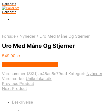
Gallerista
Gallerista
Forside
/
Nyheder
/
Uro Med Måne Og Stjerner
Uro Med Måne Og Stjerner
549,00
kr.
Bedste pris hos Unikplakat.dk
Varenummer (SKU):
a45ac6e79da1
Kategori:
Nyheder
Varemærke:
Unikplakat.dk
Previous Product
Next Product
Beskrivelse