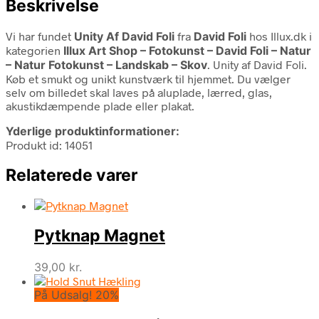
Beskrivelse
Vi har fundet
Unity Af David Foli
fra
David Foli
hos Illux.dk i
kategorien
Illux Art Shop – Fotokunst – David Foli – Natur
– Natur Fotokunst – Landskab – Skov
. Unity af David Foli.
Køb et smukt og unikt kunstværk til hjemmet. Du vælger
selv om billedet skal laves på aluplade, lærred, glas,
akustikdæmpende plade eller plakat.
Yderlige produktinformationer:
Produkt id: 14051
Relaterede varer
Pytknap Magnet
39,00
kr.
På Udsalg! 20%