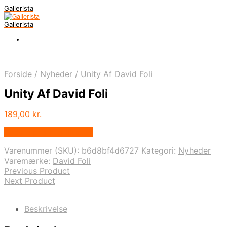
Gallerista
Gallerista
Forside
/
Nyheder
/
Unity Af David Foli
Unity Af David Foli
189,00
kr.
Bedste pris hos Illux.dk
Varenummer (SKU):
b6d8bf4d6727
Kategori:
Nyheder
Varemærke:
David Foli
Previous Product
Next Product
Beskrivelse