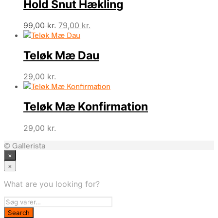
Hold Snut Hækling
Den
Den
99,00
kr.
79,00
kr.
oprindelige
aktuelle
pris
pris
Teløk Mæ Dau
var:
er:
99,00 kr..
79,00 kr..
29,00
kr.
Teløk Mæ Konfirmation
29,00
kr.
© Gallerista
×
×
What are you looking for?