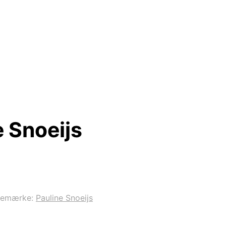
 Snoeijs
remærke:
Pauline Snoeijs