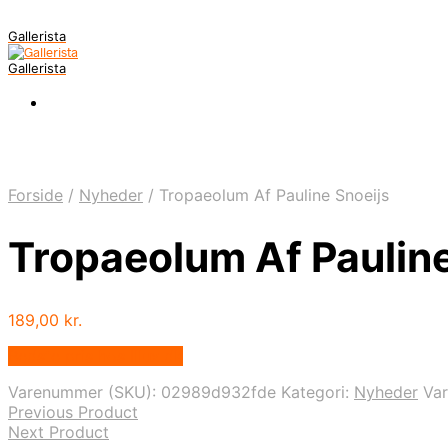
Gallerista
Gallerista
Forside
/
Nyheder
/
Tropaeolum Af Pauline Snoeijs
Tropaeolum Af Pauline
189,00
kr.
Bedste pris hos Illux.dk
Varenummer (SKU):
02989d932fde
Kategori:
Nyheder
Va
Previous Product
Next Product