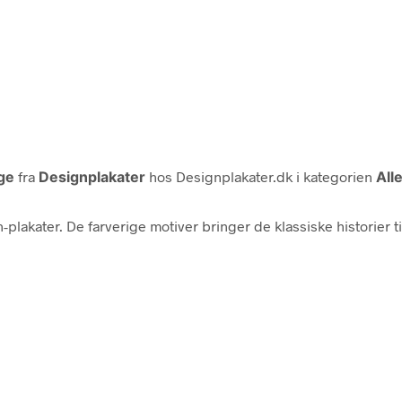
uge
fra
Designplakater
hos Designplakater.dk i kategorien
All
akater. De farverige motiver bringer de klassiske historier til l