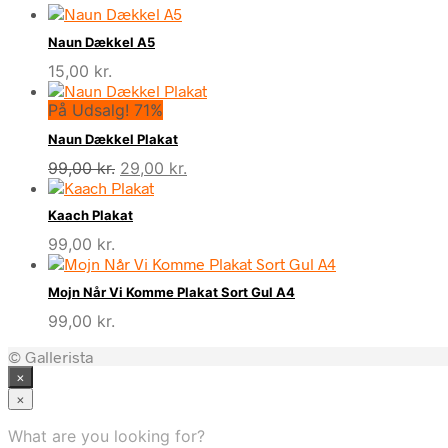
Naun Dækkel A5
15,00
kr.
På Udsalg! 71%
Naun Dækkel Plakat
Den
Den
99,00
kr.
29,00
kr.
oprindelige
aktuelle
pris
pris
Kaach Plakat
var:
er:
99,00
kr.
99,00 kr..
29,00 kr..
Mojn Når Vi Komme Plakat Sort Gul A4
99,00
kr.
© Gallerista
×
×
What are you looking for?