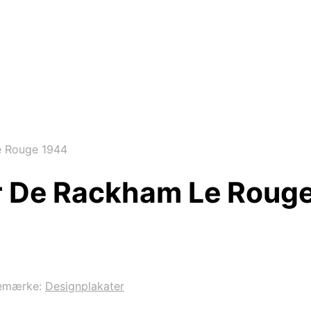
e Rouge 1944
sor De Rackham Le Roug
emærke:
Designplakater