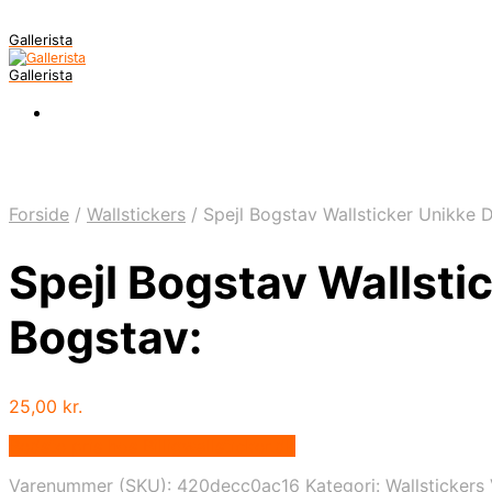
Gallerista
Gallerista
Forside
/
Wallstickers
/
Spejl Bogstav Wallsticker Unikke D
Spejl Bogstav Wallstic
Bogstav:
25,00
kr.
Bedste pris hos Billigwallsticker.dk
Varenummer (SKU):
420decc0ac16
Kategori:
Wallstickers