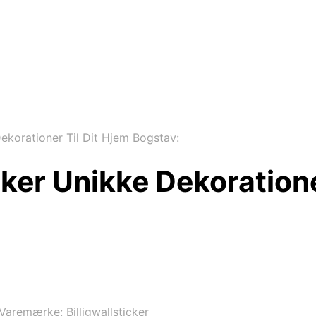
ekorationer Til Dit Hjem Bogstav:
ker Unikke Dekoratione
Varemærke:
Billigwallsticker