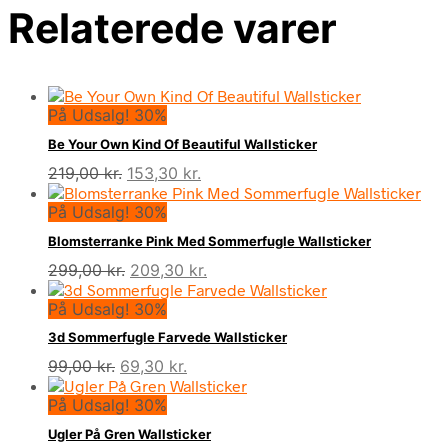
Relaterede varer
På Udsalg! 30%
Be Your Own Kind Of Beautiful Wallsticker
Den
Den
219,00
kr.
153,30
kr.
oprindelige
aktuelle
På Udsalg! 30%
pris
pris
var:
er:
Blomsterranke Pink Med Sommerfugle Wallsticker
219,00 kr..
153,30 kr..
Den
Den
299,00
kr.
209,30
kr.
oprindelige
aktuelle
På Udsalg! 30%
pris
pris
var:
er:
3d Sommerfugle Farvede Wallsticker
299,00 kr..
209,30 kr..
Den
Den
99,00
kr.
69,30
kr.
oprindelige
aktuelle
På Udsalg! 30%
pris
pris
var:
er:
Ugler På Gren Wallsticker
99,00 kr..
69,30 kr..