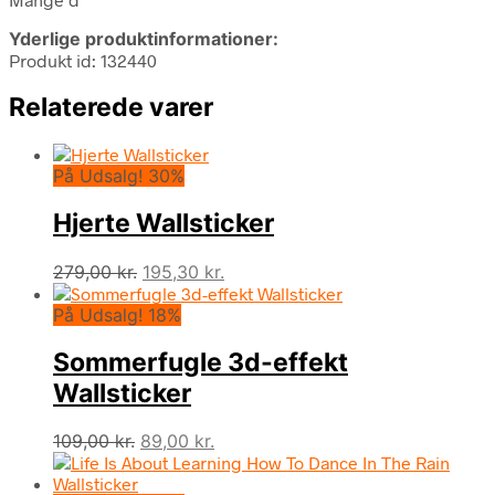
Yderlige produktinformationer:
Produkt id: 132440
Relaterede varer
På Udsalg! 30%
Hjerte Wallsticker
Den
Den
279,00
kr.
195,30
kr.
oprindelige
aktuelle
På Udsalg! 18%
pris
pris
var:
er:
Sommerfugle 3d-effekt
279,00 kr..
195,30 kr..
Wallsticker
Den
Den
109,00
kr.
89,00
kr.
oprindelige
aktuelle
pris
pris