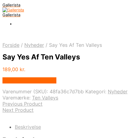
Gallerista
Gallerista
Forside
/
Nyheder
/
Say Yes Af Ten Valleys
Say Yes Af Ten Valleys
189,00
kr.
Bedste pris hos Illux.dk
Varenummer (SKU):
48fa36c7d7bb
Kategori:
Nyheder
Varemærke:
Ten Valleys
Previous Product
Next Product
Beskrivelse