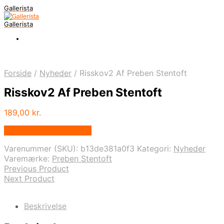
Gallerista
Gallerista
Forside
/
Nyheder
/
Risskov2 Af Preben Stentoft
Risskov2 Af Preben Stentoft
189,00
kr.
Bedste pris hos Illux.dk
Varenummer (SKU):
b13de381a0f3
Kategori:
Nyheder
Varemærke:
Preben Stentoft
Previous Product
Next Product
Beskrivelse