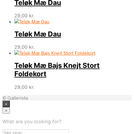
Teløk Mæ Dau
29,00
kr.
Teløk Mæ Dau
29,00
kr.
Teløk Mæ Bajs Knejt Stort
Foldekort
29,00
kr.
© Gallerista
×
×
What are you looking for?