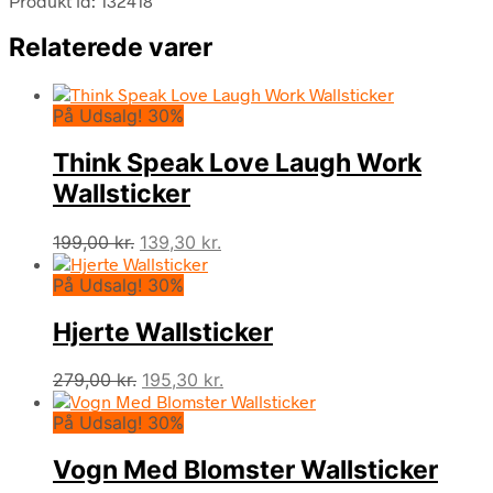
Produkt id: 132418
Relaterede varer
På Udsalg! 30%
Think Speak Love Laugh Work
Wallsticker
Den
Den
199,00
kr.
139,30
kr.
oprindelige
aktuelle
På Udsalg! 30%
pris
pris
var:
er:
Hjerte Wallsticker
199,00 kr..
139,30 kr..
Den
Den
279,00
kr.
195,30
kr.
oprindelige
aktuelle
På Udsalg! 30%
pris
pris
var:
er:
Vogn Med Blomster Wallsticker
279,00 kr..
195,30 kr..