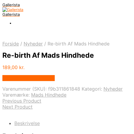
Gallerista
Gallerista
Forside
/
Nyheder
/
Re-birth Af Mads Hindhede
Re-birth Af Mads Hindhede
189,00
kr.
Bedste pris hos Illux.dk
Varenummer (SKU):
f9b311861848
Kategori:
Nyheder
Varemærke:
Mads Hindhede
Previous Product
Next Product
Beskrivelse