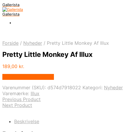
Gallerista
Gallerista
Forside
/
Nyheder
/
Pretty Little Monkey Af Illux
Pretty Little Monkey Af Illux
189,00
kr.
Bedste pris hos Illux.dk
Varenummer (SKU):
d574d7918022
Kategori:
Nyheder
Varemærke:
Illux
Previous Product
Next Product
Beskrivelse