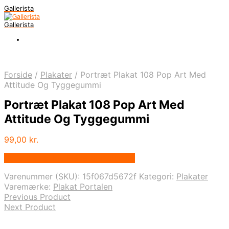
Gallerista
Gallerista
Forside
/
Plakater
/
Portræt Plakat 108 Pop Art Med
Attitude Og Tyggegummi
Portræt Plakat 108 Pop Art Med
Attitude Og Tyggegummi
99,00
kr.
Bedste pris hos Plakatportalen.dk
Varenummer (SKU):
15f067d5672f
Kategori:
Plakater
Varemærke:
Plakat Portalen
Previous Product
Next Product