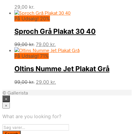
29,00
kr.
På Udsalg! 20%
Sproch Grå Plakat 30 40
Den
Den
99,00
kr.
79,00
kr.
oprindelige
aktuelle
På Udsalg! 71%
pris
pris
var:
er:
Oltins Numme Jet Plakat Grå
99,00 kr..
79,00 kr..
Den
Den
99,00
kr.
29,00
kr.
oprindelige
aktuelle
© Gallerista
pris
pris
×
var:
er:
99,00 kr..
29,00 kr..
×
What are you looking for?