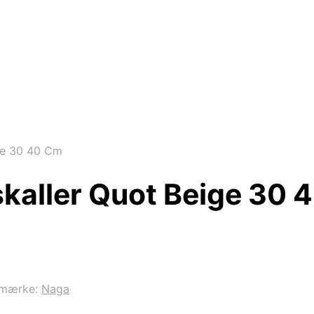
ge 30 40 Cm
skaller Quot Beige 30 
emærke:
Naga