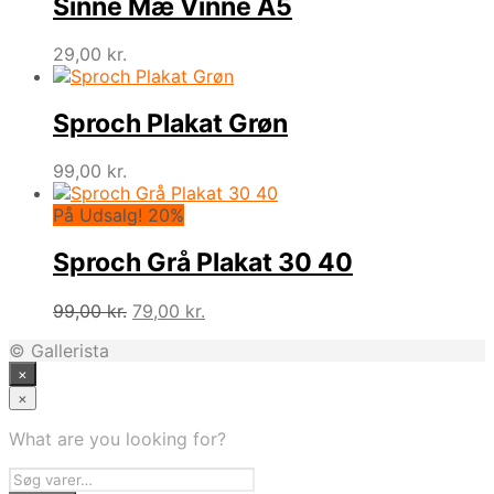
Sinne Mæ Vinne A5
29,00
kr.
Sproch Plakat Grøn
99,00
kr.
På Udsalg! 20%
Sproch Grå Plakat 30 40
Den
Den
99,00
kr.
79,00
kr.
oprindelige
aktuelle
© Gallerista
pris
pris
×
var:
er:
99,00 kr..
79,00 kr..
×
What are you looking for?