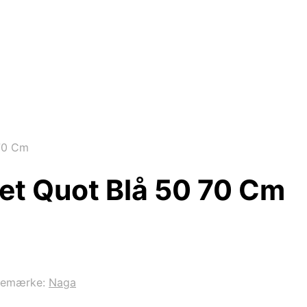
 70 Cm
uet Quot Blå 50 70 Cm
remærke:
Naga