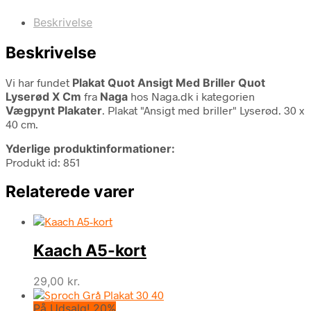
Beskrivelse
Beskrivelse
Vi har fundet
Plakat Quot Ansigt Med Briller Quot
Lyserød X Cm
fra
Naga
hos Naga.dk i kategorien
Vægpynt Plakater
. Plakat "Ansigt med briller" Lyserød. 30 x
40 cm.
Yderlige produktinformationer:
Produkt id: 851
Relaterede varer
Kaach A5-kort
29,00
kr.
På Udsalg! 20%