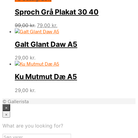
Sproch Grå Plakat 30 40
Den
Den
99,00
kr.
79,00
kr.
oprindelige
aktuelle
pris
pris
Galt Glant Daw A5
var:
er:
99,00 kr..
79,00 kr..
29,00
kr.
Ku Mutmut Dæ A5
29,00
kr.
© Gallerista
×
×
What are you looking for?