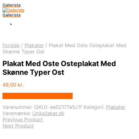
Gallerista
Gallerista
Forside
/
Plakater
/
Plakat Med Oste Osteplakat Med
Skønne Typer Ost
Plakat Med Oste Osteplakat Med
Skønne Typer Ost
49,00
kr.
Bedste pris hos Unikplakat.dk
Varenummer (SKU):
ee02177a5c1f
Kategori:
Plakater
Varemærke:
Unikplakat.dk
Previous Product
Next Product