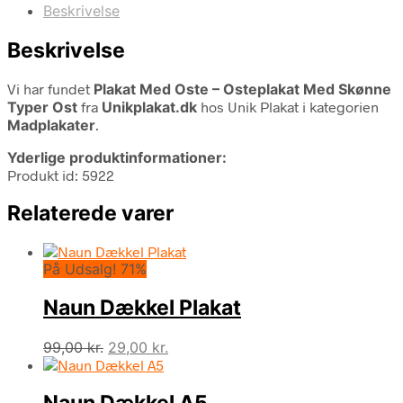
Beskrivelse
Beskrivelse
Vi har fundet
Plakat Med Oste – Osteplakat Med Skønne
Typer Ost
fra
Unikplakat.dk
hos Unik Plakat i kategorien
Madplakater
.
Yderlige produktinformationer:
Produkt id: 5922
Relaterede varer
På Udsalg! 71%
Naun Dækkel Plakat
Den
Den
99,00
kr.
29,00
kr.
oprindelige
aktuelle
pris
pris
Naun Dækkel A5
var:
er: