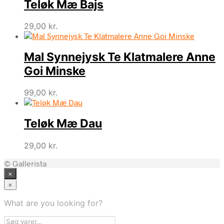
Teløk Mæ Bajs
29,00
kr.
Mal Synnejysk Te Klatmalere Anne
Goi Minske
99,00
kr.
Teløk Mæ Dau
29,00
kr.
© Gallerista
×
×
What are you looking for?