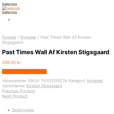
Gallerista
Gallerista
Forside
/
Nyheder
/
Past Times Wall Af Kirsten
Stigsgaard
Past Times Wall Af Kirsten Stigsgaard
208,00
kr.
Bedste pris hos Illux.dk
Varenummer (SKU):
751f2f2f927b
Kategori:
Nyheder
Varemærke:
Kirsten Stigsgaard
Previous Product
Next Product
Beskrivelse