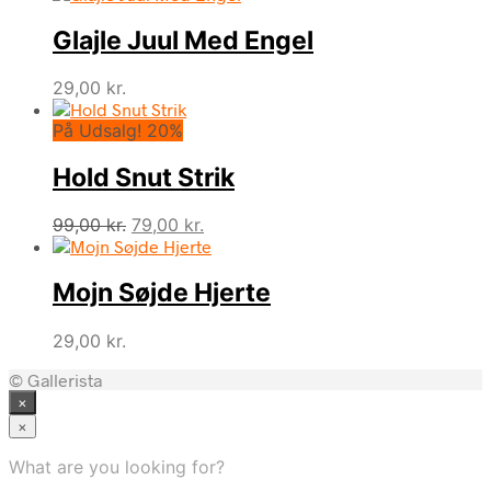
Glajle Juul Med Engel
29,00
kr.
På Udsalg! 20%
Hold Snut Strik
Den
Den
99,00
kr.
79,00
kr.
oprindelige
aktuelle
pris
pris
Mojn Søjde Hjerte
var:
er:
99,00 kr..
79,00 kr..
29,00
kr.
© Gallerista
×
×
What are you looking for?