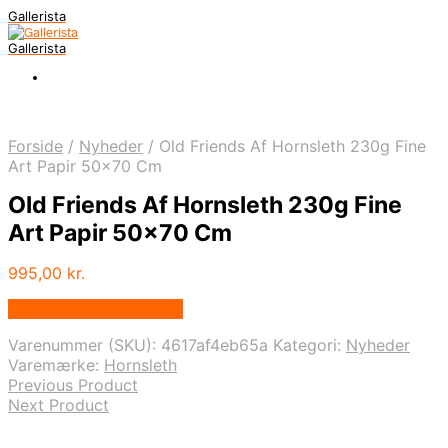
Gallerista
Gallerista
Forside
/
Nyheder
/
Old Friends Af Hornsleth 230g Fine
Art Papir 50×70 Cm
Old Friends Af Hornsleth 230g Fine
Art Papir 50×70 Cm
995,00
kr.
Bedste pris hos Illux.dk
Varenummer (SKU):
4617af4eb65a
Kategori:
Nyheder
Varemærke:
Hornsleth
Previous Product
Next Product