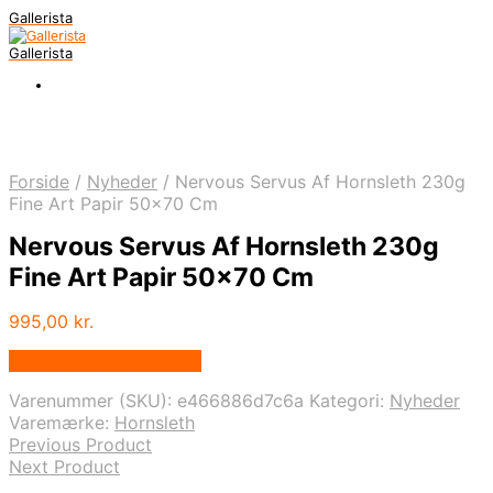
Gallerista
Gallerista
Forside
/
Nyheder
/
Nervous Servus Af Hornsleth 230g
Fine Art Papir 50×70 Cm
Nervous Servus Af Hornsleth 230g
Fine Art Papir 50×70 Cm
995,00
kr.
Bedste pris hos Illux.dk
Varenummer (SKU):
e466886d7c6a
Kategori:
Nyheder
Varemærke:
Hornsleth
Previous Product
Next Product