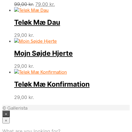
Den
Den
99,00
kr.
79,00
kr.
oprindelige
aktuelle
pris
pris
Teløk Mæ Dau
var:
er:
99,00 kr..
79,00 kr..
29,00
kr.
Mojn Søjde Hjerte
29,00
kr.
Teløk Mæ Konfirmation
29,00
kr.
© Gallerista
×
×
What are you looking for?