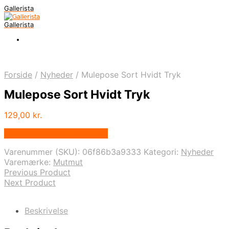
Gallerista
Gallerista
Forside
/
Nyheder
/
Mulepose Sort Hvidt Tryk
Mulepose Sort Hvidt Tryk
129,00
kr.
Bedste pris hos Mutmut.dk
Varenummer (SKU):
06f86b3a9333
Kategori:
Nyheder
Varemærke:
Mutmut
Previous Product
Next Product
Beskrivelse