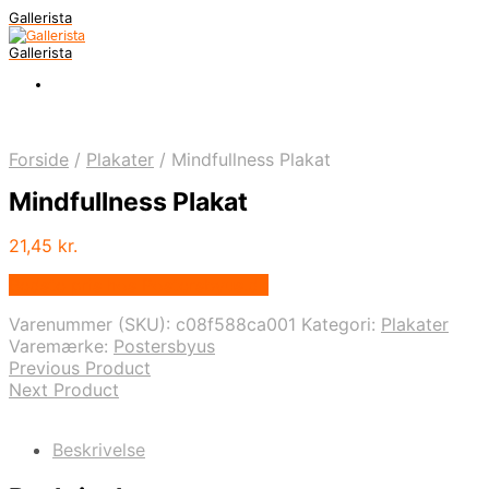
Gallerista
Gallerista
Forside
/
Plakater
/
Mindfullness Plakat
Mindfullness Plakat
21,45
kr.
Bedste pris hos Postersbyus.dk
Varenummer (SKU):
c08f588ca001
Kategori:
Plakater
Varemærke:
Postersbyus
Previous Product
Next Product
Beskrivelse