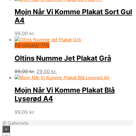
Mojn Når Vi Komme Plakat Sort Gul
A4
99,00
kr.
På Udsalg! 71%
Oltins Numme Jet Plakat Grå
Den
Den
99,00
kr.
29,00
kr.
oprindelige
aktuelle
pris
pris
Mojn Når Vi Komme Plakat Blå
var:
er:
99,00 kr..
29,00 kr..
Lyserød A4
99,00
kr.
© Gallerista
×
×