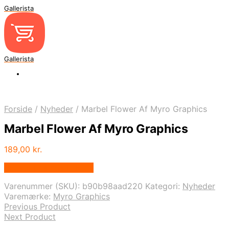
Gallerista
Gallerista
Forside
/
Nyheder
/
Marbel Flower Af Myro Graphics
Marbel Flower Af Myro Graphics
189,00
kr.
Bedste pris hos Illux.dk
Varenummer (SKU):
b90b98aad220
Kategori:
Nyheder
Varemærke:
Myro Graphics
Previous Product
Next Product