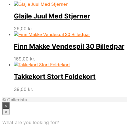
Glajle Juul Med Stjerner
29,00
kr.
Finn Makke Vendespil 30 Billedpar
169,00
kr.
Takkekort Stort Foldekort
39,00
kr.
© Gallerista
×
×
What are you looking for?