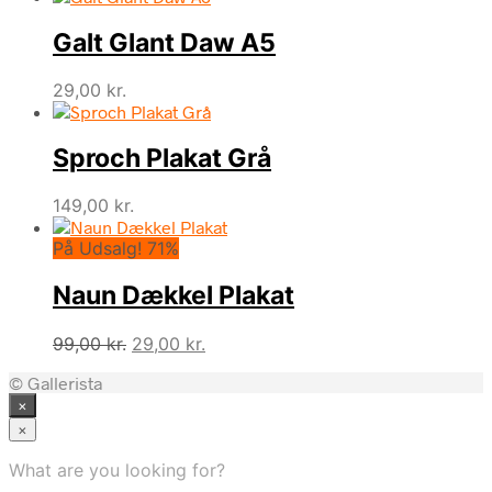
Galt Glant Daw A5
29,00
kr.
Sproch Plakat Grå
149,00
kr.
På Udsalg! 71%
Naun Dækkel Plakat
Den
Den
99,00
kr.
29,00
kr.
oprindelige
aktuelle
© Gallerista
pris
pris
×
var:
er:
99,00 kr..
29,00 kr..
×
What are you looking for?