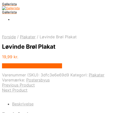
Gallerista
Gallerista
Forside
/
Plakater
/
Løvinde Brøl Plakat
Løvinde Brøl Plakat
19,99
kr.
Bedste pris hos Postersbyus.dk
Varenummer (SKU):
3dfc3e6e69d9
Kategori:
Plakater
Varemærke:
Postersbyus
Previous Product
Next Product
Beskrivelse