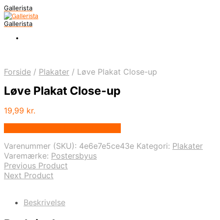
Gallerista
Gallerista
Forside
/
Plakater
/
Løve Plakat Close-up
Løve Plakat Close-up
19,99
kr.
Bedste pris hos Postersbyus.dk
Varenummer (SKU):
4e6e7e5ce43e
Kategori:
Plakater
Varemærke:
Postersbyus
Previous Product
Next Product
Beskrivelse