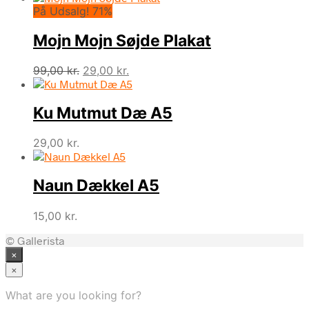
På Udsalg! 71%
Mojn Mojn Søjde Plakat
Den
Den
99,00
kr.
29,00
kr.
oprindelige
aktuelle
pris
pris
Ku Mutmut Dæ A5
var:
er:
99,00 kr..
29,00 kr..
29,00
kr.
Naun Dækkel A5
15,00
kr.
© Gallerista
×
×
What are you looking for?