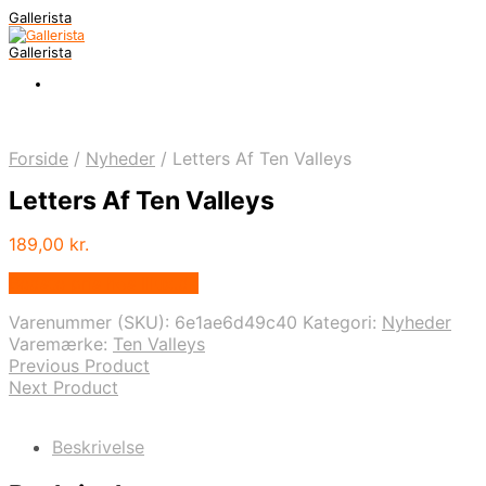
Gallerista
Gallerista
Forside
/
Nyheder
/
Letters Af Ten Valleys
Letters Af Ten Valleys
189,00
kr.
Bedste pris hos Illux.dk
Varenummer (SKU):
6e1ae6d49c40
Kategori:
Nyheder
Varemærke:
Ten Valleys
Previous Product
Next Product
Beskrivelse