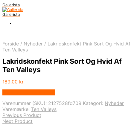
Gallerista
Gallerista
Forside
/
Nyheder
/
Lakridskonfekt Pink Sort Og Hvid Af
Ten Valleys
Lakridskonfekt Pink Sort Og Hvid Af
Ten Valleys
189,00
kr.
Bedste pris hos Illux.dk
Varenummer (SKU):
2127528fd709
Kategori:
Nyheder
Varemærke:
Ten Valleys
Previous Product
Next Product