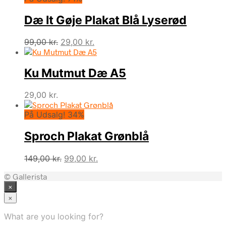
var:
er:
Dæ It Gøje Plakat Blå Lyserød
99,00 kr..
29,00 kr..
Den
Den
99,00
kr.
29,00
kr.
oprindelige
aktuelle
pris
pris
Ku Mutmut Dæ A5
var:
er:
99,00 kr..
29,00 kr..
29,00
kr.
På Udsalg! 34%
Sproch Plakat Grønblå
Den
Den
149,00
kr.
99,00
kr.
oprindelige
aktuelle
© Gallerista
pris
pris
×
var:
er:
149,00 kr..
99,00 kr..
×
What are you looking for?