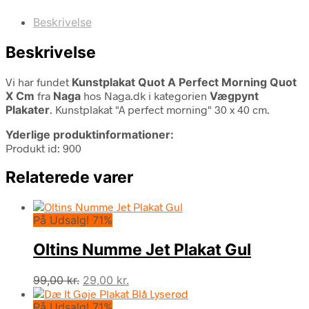
Beskrivelse
Beskrivelse
Vi har fundet
Kunstplakat Quot A Perfect Morning Quot
X Cm
fra
Naga
hos Naga.dk i kategorien
Vægpynt
Plakater
. Kunstplakat "A perfect morning" 30 x 40 cm.
Yderlige produktinformationer:
Produkt id: 900
Relaterede varer
På Udsalg! 71%
Oltins Numme Jet Plakat Gul
Den
Den
99,00
kr.
29,00
kr.
oprindelige
aktuelle
På Udsalg! 71%
pris
pris