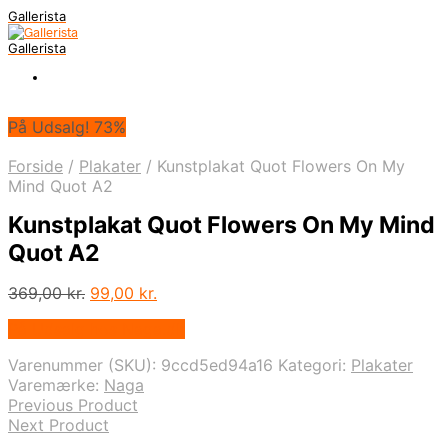
Gallerista
Gallerista
På Udsalg! 73%
Forside
/
Plakater
/
Kunstplakat Quot Flowers On My
Mind Quot A2
Kunstplakat Quot Flowers On My Mind
Quot A2
Den
Den
369,00
kr.
99,00
kr.
oprindelige
aktuelle
På Udsalg hos Naga.dk
pris
pris
var:
er:
Varenummer (SKU):
9ccd5ed94a16
Kategori:
Plakater
369,00 kr..
99,00 kr..
Varemærke:
Naga
Previous Product
Next Product