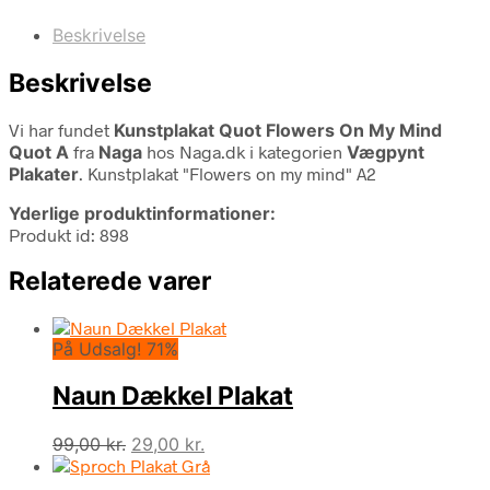
Beskrivelse
Beskrivelse
Vi har fundet
Kunstplakat Quot Flowers On My Mind
Quot A
fra
Naga
hos Naga.dk i kategorien
Vægpynt
Plakater
. Kunstplakat "Flowers on my mind" A2
Yderlige produktinformationer:
Produkt id: 898
Relaterede varer
På Udsalg! 71%
Naun Dækkel Plakat
Den
Den
99,00
kr.
29,00
kr.
oprindelige
aktuelle
pris
pris