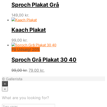
Sproch Plakat Grå
var:
er:
99,00 kr..
29,00 kr..
149,00
kr.
Kaach Plakat
99,00
kr.
På Udsalg! 20%
Sproch Grå Plakat 30 40
Den
Den
99,00
kr.
79,00
kr.
oprindelige
aktuelle
© Gallerista
pris
pris
×
var:
er:
99,00 kr..
79,00 kr..
×
What are you looking for?