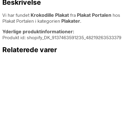
Beskrivelse
Vi har fundet
Krokodille Plakat
fra
Plakat Portalen
hos
Plakat Portalen i kategorien
Plakater
.
Yderlige produktinformationer:
Produkt id: shopify_DK_9137463591235_48219263533379
Relaterede varer
29,00
kr.
29,00
kr.