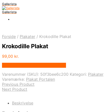
Gallerista
Gallerista
Forside
/
Plakater
/
Krokodille Plakat
Krokodille Plakat
99,00
kr.
Bedste pris hos Plakatportalen.dk
Varenummer (SKU):
50f3bee6c200
Kategori:
Plakater
Varemærke:
Plakat Portalen
Previous Product
Next Product
Beskrivelse